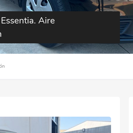
ssentia. Aire
h
ión