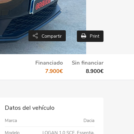
Print
Compartir
Financiado
Sin financiar
7.900
€
8.900
€
Datos del vehículo
Marca
Dacia
Modelo
LOGAN 1.0 SCE. Essentia.