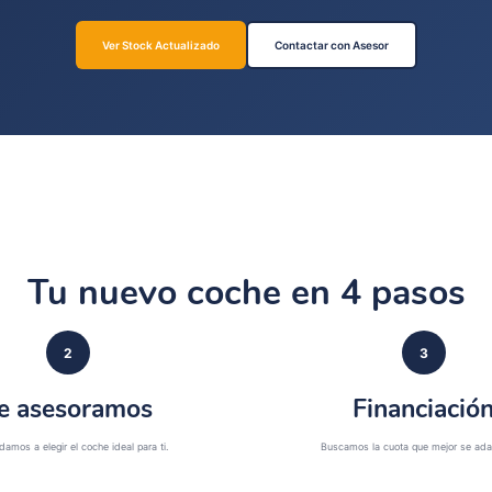
Ver Stock Actualizado
Contactar con Asesor
Tu nuevo coche en 4 pasos
2
3
e asesoramos
Financiació
damos a elegir el coche ideal para ti.
Buscamos la cuota que mejor se adap