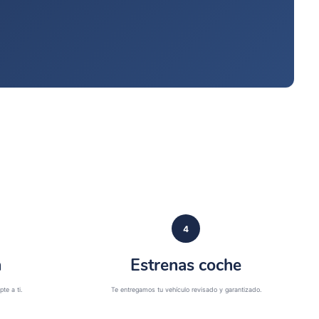
4
n
Estrenas coche
te a ti.
Te entregamos tu vehículo revisado y garantizado.