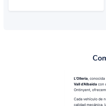
Com
L’Olleria
, conocida
Vall d’Albaida
con 
Ontinyent, ofrecem
Cada vehículo de n
calidad mecánica, l