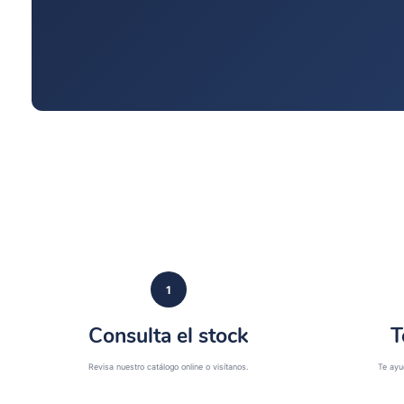
1
Consulta el stock
T
Revisa nuestro catálogo online o visítanos.
Te ayu